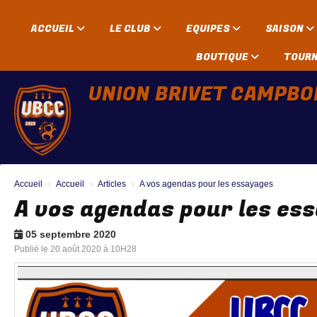
Panneau de gestion des cookies
ACCUEIL
LE CLUB
EQUIPES
SAISON
BOUTIQUE
TOUR
UNION BRIVET CAMPBO
Accueil
Accueil
Articles
A vos agendas pour les essayages
A vos agendas pour les es
05 septembre 2020
Publié le 20 août 2020 à 10H28