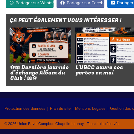
Partager sur WhatsApp
Partager sur Facebook
Partager
ÇA PEUT ÉGALEMENT VOUS INTÉRESSER !
⚽📖 Dernière journée
L'UBCC ouvre ses
d’échange Album du
portes en mai
Club ! 📖⚽
Protection des données
Plan du site
Mentions Légales
Gestion des 
© 2026 Union Brivet Campbon Chapelle-Launay - Tous droits réservés