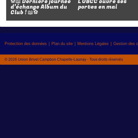
⚽📖 Dernière journée
L'UBCC ouvre ses
d’échange Album du
portes en mai
Club ! 📖⚽
Protection des données
Plan du site
Mentions Légales
Gestion des 
© 2026 Union Brivet Campbon Chapelle-Launay - Tous droits réservés