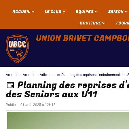
Panneau de gestion des cookies
ACCUEIL
LE CLUB
EQUIPES
SAISON
BOUTIQUE
TOUR
UNION BRIVET CAMPBO
Accueil
Accueil
Articles
📅 Planning des reprises d'entrainement des 
📅 Planning des reprises 
des Seniors aux U11
Publié le 01 août 2025 à 12H13