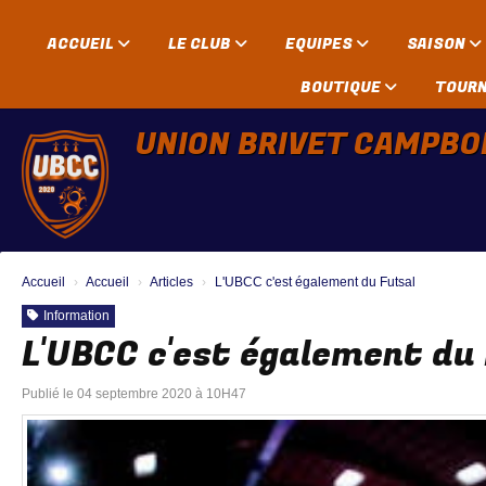
Panneau de gestion des cookies
ACCUEIL
LE CLUB
EQUIPES
SAISON
BOUTIQUE
TOUR
UNION BRIVET CAMPBO
Accueil
Accueil
Articles
L'UBCC c'est également du Futsal
Information
L'UBCC c'est également du
Publié le 04 septembre 2020 à 10H47