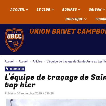
Panneau de gestion des cookies
ACCUEIL
LE CLUB
EQUIPES
SAISON
BOUTIQUE
TOUR
UNION BRIVET CAMPBO
Accueil
Accueil
Articles
L'équipe de traçage de Sainte-Anne au top hi
Information
L'équipe de traçage de Sai
top hier
Publié le 06 septembre 2020 à 17H36