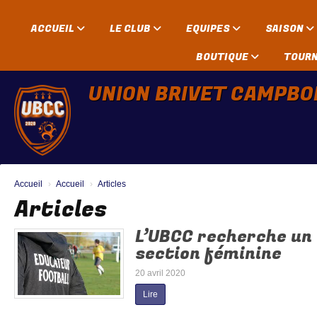
Panneau de gestion des cookies
ACCUEIL
LE CLUB
EQUIPES
SAISON
BOUTIQUE
TOUR
UNION BRIVET CAMPBO
Accueil
Accueil
Articles
Articles
L’UBCC recherche un
section féminine
20 avril 2020
Lire