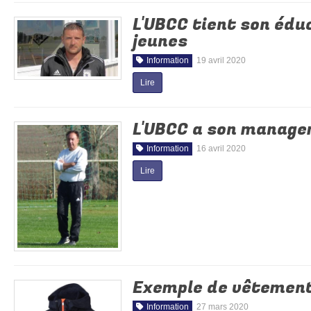
L'UBCC tient son édu
jeunes
Information
19 avril 2020
Lire
L'UBCC a son manage
Information
16 avril 2020
Lire
Exemple de vêtements
Information
27 mars 2020