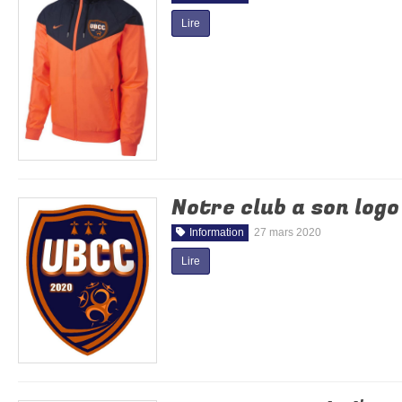
Lire
Notre club a son logo
Information
27 mars 2020
Lire