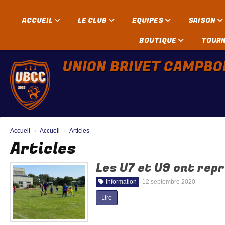
Panneau de gestion des cookies
ACCUEIL
LE CLUB
EQUIPES
SAISON
BOUTIQUE
TOUR
UNION BRIVET CAMPBO
Accueil
Accueil
Articles
Articles
Les U7 et U9 ont repr
Information
12 septembre 2020
Lire