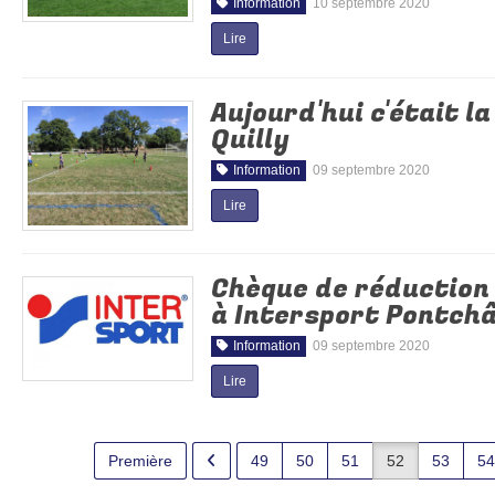
Information
10 septembre 2020
Lire
Aujourd'hui c'était la
Quilly
Information
09 septembre 2020
Lire
Chèque de réduction 
à Intersport Pontch
Information
09 septembre 2020
Lire
Première
49
50
51
52
53
54